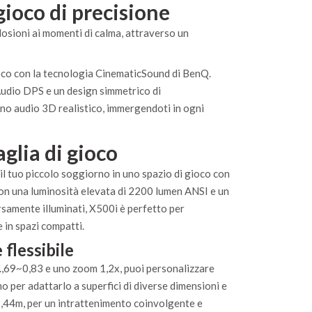
gioco di precisione
losioni ai momenti di calma, attraverso un
oco con la tecnologia CinematicSound di BenQ.
udio DPS e un design simmetrico di
gno audio 3D realistico, immergendoti in ogni
glia di gioco
il tuo piccolo soggiorno in uno spazio di gioco con
on una luminosità elevata di 2200 lumen ANSI e un
rsamente illuminati, X500i è perfetto per
 in spazi compatti.
 flessibile
 0.,69~0,83 e uno zoom 1,2x, puoi personalizzare
o per adattarlo a superfici di diverse dimensioni e
1,44m, per un intrattenimento coinvolgente e