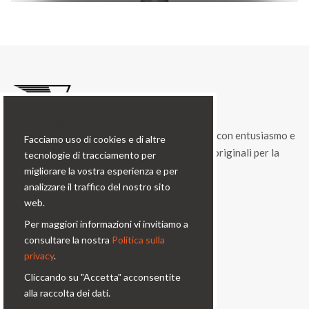
Cookie bar
Condorfoto da 55 anni propone ancora oggi, con entusiasmo e
Facciamo uso di cookies e di altre
vitalità, una gamma di prodotti e di soluzioni originali per la
tecnologie di tracciamento per
fotografia professionale.
migliorare la vostra esperienza e per
analizzare il traffico del nostro sito
Contatti
web.
Per maggiori informazioni vi invitiamo a
Via Prinetti, 32 - 20127
consultare la nostra
Politica sulla
Milano - Italy
privacy
.
condor@condor-foto.it
Cliccando su "Accetta" acconsentite
+39 0226110946
alla raccolta dei dati.