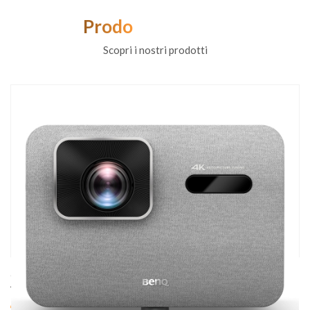
Prodotti correlati
Scopri i nostri prodotti
cod. 09042
VIDEOPROIETTORE BENQ TK705STi
€ 1320.00