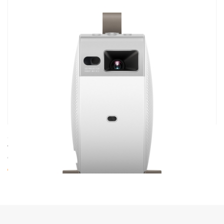
cod. 09043
VIDEOPROIETTORE PORTATILE DA SOFFITTO BENQ
GV32
€ 419.00