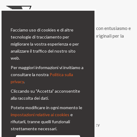
Cookie bar
Condorfoto da 55 anni propone ancora oggi, con entusiasmo e
Facciamo uso di cookies e di altre
vitalità, una gamma di prodotti e di soluzioni originali per la
tecnologie di tracciamento per
fotografia professionale.
migliorare la vostra esperienza e per
analizzare il traffico del nostro sito
Contatti
web.
Per maggiori informazioni vi invitiamo a
Via Prinetti, 32 - 20127
consultare la nostra
Politica sulla
Milano - Italy
privacy
.
condor@condor-foto.it
Cliccando su "Accetta" acconsentite
+39 0226110946
alla raccolta dei dati.
Potete modificare in ogni momento le
Informazioni
impostazioni relative ai cookies
e
rifiutarli, tranne quelli funzionali
Chi Siamo
Privacy Policy
strettamente necessari.
Condizioni generali
Contatti