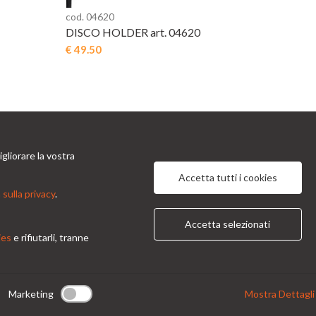
cod. 04620
DISCO HOLDER art. 04620
€ 49.50
gliorare la vostra
tti
Informazioni
Accetta tutti i cookies
 sulla privacy
.
 Prinetti, 32 - 20127
Chi Siamo
Privacy Po
 Italy
Accetta selezionati
Condizioni generali
Contatti
ies
e rifiutarli, tranne
ndor@condor-foto.it
9 0226110946
Marketing
Mostra Dettagli