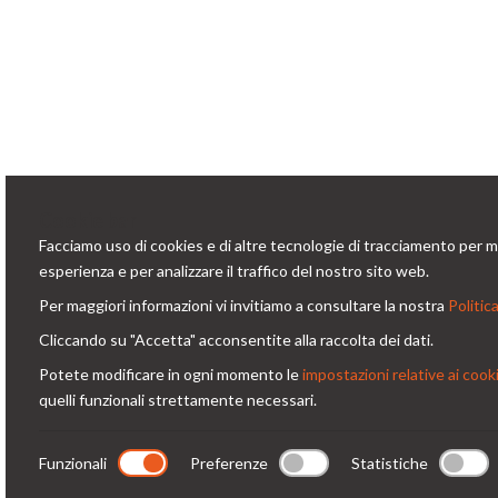
Cookie bar
Facciamo uso di cookies e di altre tecnologie di tracciamento per mi
Conta
esperienza e per analizzare il traffico del nostro sito web.
Per maggiori informazioni vi invitiamo a consultare la nostra
Politica
Via
Condorfoto da 55 anni propone
Cliccando su "Accetta" acconsentite alla raccolta dei dati.
Milano -
ancora oggi, con entusiasmo e vitalità,
Potete modificare in ogni momento le
impostazioni relative ai cook
co
una gamma di prodotti e di soluzioni
quelli funzionali strettamente necessari.
+3
originali per la fotografia
professionale.
Funzionali
Preferenze
Statistiche