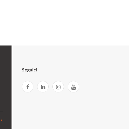
Seguici
licy
 >