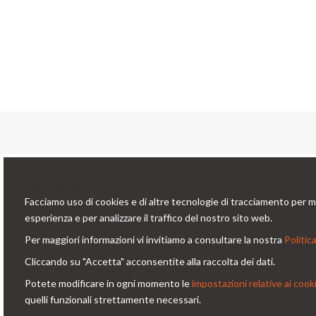
Conta
Cookie bar
Facciamo uso di cookies e di altre tecnologie di tracciamento per mi
Via
Condorfoto da 55 anni propone
esperienza e per analizzare il traffico del nostro sito web.
Milano -
ancora oggi, con entusiasmo e vitalità,
Per maggiori informazioni vi invitiamo a consultare la nostra
Politica
co
una gamma di prodotti e di soluzioni
Cliccando su "Accetta" acconsentite alla raccolta dei dati.
+3
originali per la fotografia
Potete modificare in ogni momento le
impostazioni relative ai cook
professionale.
quelli funzionali strettamente necessari.