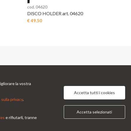
cod. 04620
DISCO HOLDER art. 04620
€ 49.50
tti
Informazioni
gliorare la vostra
 Prinetti, 32 - 20127
Chi Siamo
Privacy Po
 Italy
Accetta tutti i cookies
Condizioni generali
Contatti
 sulla privacy
ndor@condor-foto.it
.
9 0226110946
Accetta selezionati
ies
e rifiutarli, tranne