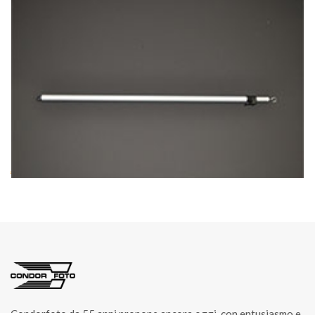
cod. 04382/1
POLE FOR LIFT LIFTER Art. 04382/1
€ 20.00
Condorfoto da 55 anni propone ancora oggi, con entusiasmo e