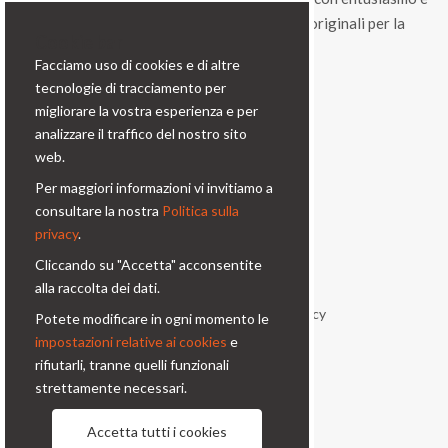
vitalità, una gamma di prodotti e di soluzioni originali per la
Cookie bar
fotografia professionale.
Facciamo uso di cookies e di altre
tecnologie di tracciamento per
Contatti
migliorare la vostra esperienza e per
analizzare il traffico del nostro sito
Via Prinetti, 32 - 20127
web.
Milano - Italy
Per maggiori informazioni vi invitiamo a
condor@condor-foto.it
consultare la nostra
Politica sulla
+39 0226110946
privacy
.
Cliccando su "Accetta" acconsentite
Informazioni
alla raccolta dei dati.
Chi Siamo
Privacy Policy
Potete modificare in ogni momento le
impostazioni relative ai cookies
e
Condizioni generali
Contatti
rifiutarli, tranne quelli funzionali
strettamente necessari.
Seguici
Accetta tutti i cookies