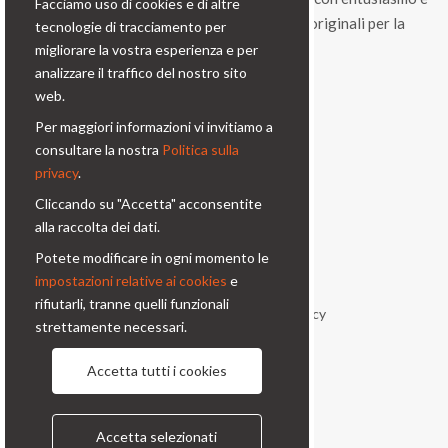
Facciamo uso di cookies e di altre
vitalità, una gamma di prodotti e di soluzioni originali per la
tecnologie di tracciamento per
fotografia professionale.
migliorare la vostra esperienza e per
analizzare il traffico del nostro sito
Contatti
web.
Per maggiori informazioni vi invitiamo a
Via Prinetti, 32 - 20127
consultare la nostra
Politica sulla
Milano - Italy
privacy
.
condor@condor-foto.it
Cliccando su "Accetta" acconsentite
+39 0226110946
alla raccolta dei dati.
Potete modificare in ogni momento le
Informazioni
impostazioni relative ai cookies
e
rifiutarli, tranne quelli funzionali
Chi Siamo
Privacy Policy
strettamente necessari.
Condizioni generali
Contatti
Accetta tutti i cookies
Seguici
Accetta selezionati