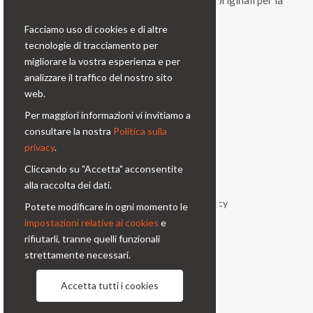
vitalità, una gamma di prodotti e di soluzioni originali per la
Cookie bar
fotografia professionale.
Facciamo uso di cookies e di altre
tecnologie di tracciamento per
Contatti
migliorare la vostra esperienza e per
analizzare il traffico del nostro sito
Via Prinetti, 32 - 20127
web.
Milano - Italy
Per maggiori informazioni vi invitiamo a
condor@condor-foto.it
consultare la nostra
Politica sulla
+39 0226110946
privacy
.
Cliccando su "Accetta" acconsentite
Informazioni
alla raccolta dei dati.
Chi Siamo
Privacy Policy
Potete modificare in ogni momento le
impostazioni relative ai cookies
e
Condizioni generali
Contatti
rifiutarli, tranne quelli funzionali
strettamente necessari.
Seguici
Accetta tutti i cookies