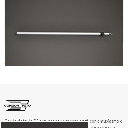
cod. 04382/1
POLE FOR LIFT LIFTER Art. 04382/1
€ 20.00
Condorfoto da 55 anni propone ancora oggi, con entusiasmo e