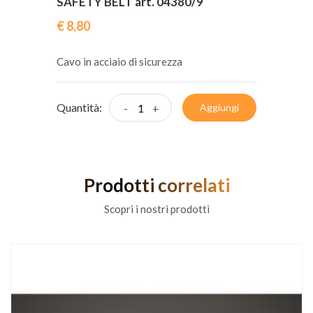
SAFETY BELT art. 04380/9
€ 8,80
Cavo in acciaio di sicurezza
Quantità:
-
+
Aggiungi
Prodotti correlati
Scopri i nostri prodotti