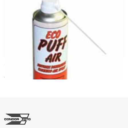
cod. 00402
ECO PUFF-AIR 400 ml art. 00402
€ 4.30