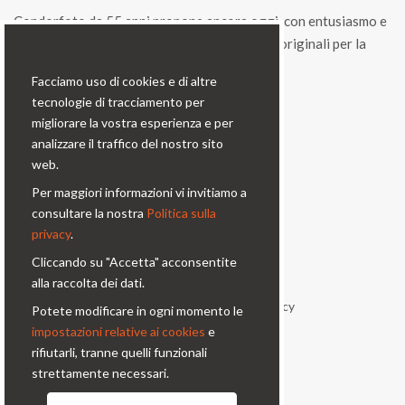
Condorfoto da 55 anni propone ancora oggi, con entusiasmo e
vitalità, una gamma di prodotti e di soluzioni originali per la
Cookie bar
fotografia professionale.
Facciamo uso di cookies e di altre
tecnologie di tracciamento per
Contatti
migliorare la vostra esperienza e per
analizzare il traffico del nostro sito
Via Prinetti, 32 - 20127
web.
Milano - Italy
Per maggiori informazioni vi invitiamo a
condor@condor-foto.it
consultare la nostra
Politica sulla
+39 0226110946
privacy
.
Cliccando su "Accetta" acconsentite
Informazioni
alla raccolta dei dati.
Chi Siamo
Privacy Policy
Potete modificare in ogni momento le
impostazioni relative ai cookies
e
Condizioni generali
Contatti
rifiutarli, tranne quelli funzionali
strettamente necessari.
Seguici