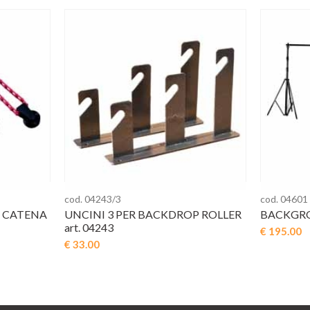
cod. 04243/3
cod. 04601
 CATENA
UNCINI 3 PER BACKDROP ROLLER
BACKGRO
art. 04243
€ 195.00
€ 33.00