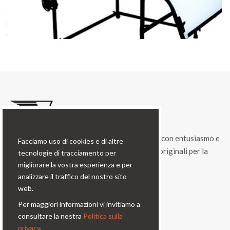
cod. 04609
STILL-LIFE TABLE BIG art. 04609
€ 578.00
Cookie bar
Condorfoto da 55 anni propone ancora oggi, con entusiasmo e
Facciamo uso di cookies e di altre
vitalità, una gamma di prodotti e di soluzioni originali per la
tecnologie di tracciamento per
fotografia professionale.
migliorare la vostra esperienza e per
analizzare il traffico del nostro sito
Contatti
web.
Per maggiori informazioni vi invitiamo a
Via Prinetti, 32 - 20127
consultare la nostra
Politica sulla
Milano - Italy
privacy
.