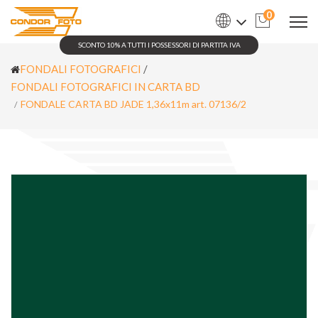
0
SCONTO 10% A TUTTI I POSSESSORI DI PARTITA IVA
FONDALI FOTOGRAFICI
/
FONDALI FOTOGRAFICI IN CARTA BD
FONDALE CARTA BD JADE 1,36x11m art. 07136/2