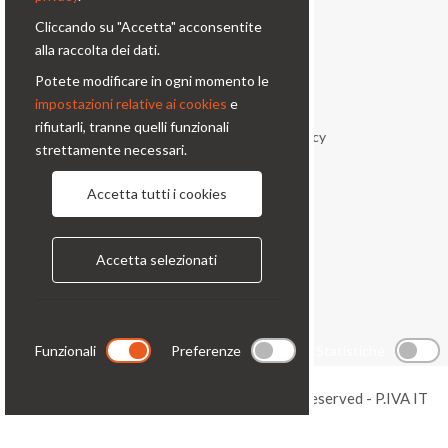
condor@condor-foto.it
Cliccando su "Accetta" acconsentite
+39 0226110946
alla raccolta dei dati.
Potete modificare in ogni momento le
Informazioni
impostazioni relative ai cookies
e
rifiutarli, tranne quelli funzionali
Chi Siamo
Privacy Policy
strettamente necessari.
Condizioni generali
Contatti
Accetta tutti i cookies
Seguici
Accetta selezionati
Funzionali
Preferenze
Statistiche
Copyright © 2026 Condor Foto, All Rights Reserved - P.IVA IT
00725220156