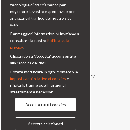
tecnologie di tracciamento per
migliorare la vostra esperienza e per
Contatti
analizzare il traffico del nostro sito
web.
Via Prinetti, 32 - 20127
Milano - Italy
Per maggiori informazioni vi invitiamo a
consultare la nostra
Politica sulla
condor@condor-foto.it
privacy
.
+39 0226110946
Cliccando su "Accetta" acconsentite
Informazioni
alla raccolta dei dati.
Potete modificare in ogni momento le
Chi Siamo
Privacy Policy
impostazioni relative ai cookies
e
rifiutarli, tranne quelli funzionali
Condizioni generali
Contatti
strettamente necessari.
Seguici
Accetta tutti i cookies
Accetta selezionati