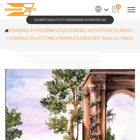
0
SCONTO 10% A TUTTI I POSSESSORI DI PARTITA IVA
FONDALI FOTOGRAFICI
/
FONDALI IN COTONE CLASSIC
FONDALE IN COTONE STAMPATO BALCONY 2x3m art. 06601