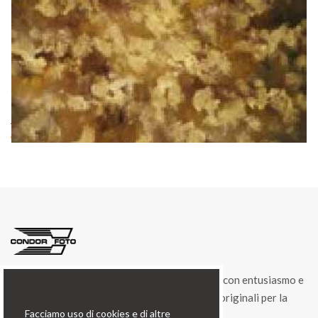
cod. 06104
FONDALE CLASSIC BROWN+GOLD FLEX 1,50x2,10m
Art.06104
€ 60.00
Condorfoto da 55 anni propone ancora oggi, con entusiasmo e
Cookie bar
vitalità, una gamma di prodotti e di soluzioni originali per la
Facciamo uso di cookies e di altre
fotografia professionale.