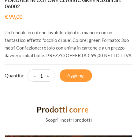
FONDALE IN COTONE CLASSIC GREEN 3x6m art.
06002
€ 99,00
Un fondale in cotone lavabile, dipinto a mano e con un
fantastico effetto "occhio di bue". Colore: green Formato: 3x6
metri Confezione: rotolo con anima in cartone e a un prezzo
davvero imbattibile: PREZZO OFFERTA € 99,00 NETTO + IVA
Quantità:
-
+
Aggiungi
Prodotti correlati
Scopri i nostri prodotti