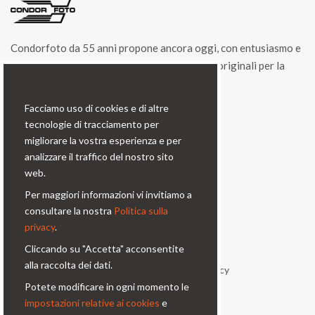
Condorfoto da 55 anni propone ancora oggi, con entusiasmo e
vitalità, una gamma di prodotti e di soluzioni originali per la
fotografia professionale.
Cookie bar
Facciamo uso di cookies e di altre
Contatti
tecnologie di tracciamento per
migliorare la vostra esperienza e per
Via Prinetti, 32 - 20127
analizzare il traffico del nostro sito
Milano - Italy
web.
condor@condor-foto.it
Per maggiori informazioni vi invitiamo a
+39 0226110946
consultare la nostra
Politica sulla
privacy
.
Informazioni
Cliccando su "Accetta" acconsentite
alla raccolta dei dati.
Chi Siamo
Privacy Policy
Potete modificare in ogni momento le
Condizioni generali
Contatti
impostazioni relative ai cookies
e