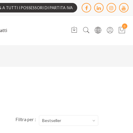
A TUTTI I POSSESSORI DI PARTITA IVA
0
atti
Filtra per :
Bestseller