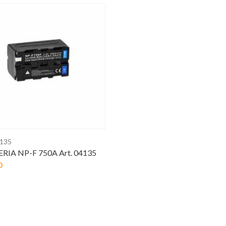
4135
RIA NP-F 750A Art. 04135
0