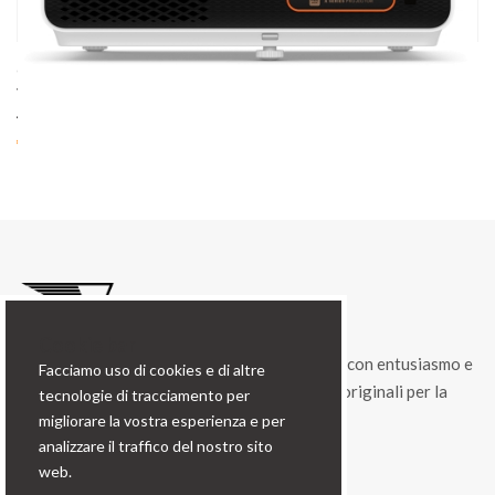
cod. 09053
VIDEOPROIETTORE DA GAMING BENQ X 500 I 4K HDR
4LED A TIRO CORTO
€ 1339.00
Cookie bar
Condorfoto da 55 anni propone ancora oggi, con entusiasmo e
Facciamo uso di cookies e di altre
vitalità, una gamma di prodotti e di soluzioni originali per la
tecnologie di tracciamento per
fotografia professionale.
migliorare la vostra esperienza e per
analizzare il traffico del nostro sito
Contatti
web.