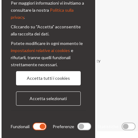
Per maggiori informazioni vi invitiamo a
Via Prinetti, 32 - 20127
consultare la nostra
Politica sulla
Milano - Italy
privacy
.
condor@condor-foto.it
Cliccando su "Accetta" acconsentite
+39 0226110946
alla raccolta dei dati.
Potete modificare in ogni momento le
Informazioni
impostazioni relative ai cookies
e
rifiutarli, tranne quelli funzionali
Chi Siamo
Privacy Policy
strettamente necessari.
Condizioni generali
Contatti
Accetta tutti i cookies
Seguici
Accetta selezionati
Funzionali
Preferenze
Statistiche