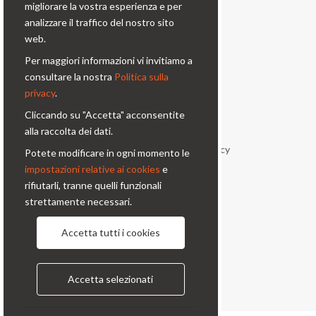
migliorare la vostra esperienza e per
analizzare il traffico del nostro sito
Via Prinetti, 32 - 20127
web.
Milano - Italy
Per maggiori informazioni vi invitiamo a
condor@condor-foto.it
consultare la nostra
Politica sulla
+39 0226110946
privacy
.
Cliccando su "Accetta" acconsentite
Informazioni
alla raccolta dei dati.
Chi Siamo
Privacy Policy
Potete modificare in ogni momento le
impostazioni relative ai cookies
e
Condizioni generali
Contatti
rifiutarli, tranne quelli funzionali
strettamente necessari.
Seguici
Accetta tutti i cookies
Accetta selezionati