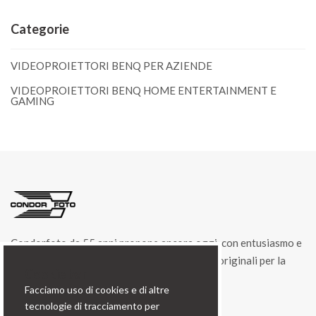
Categorie
VIDEOPROIETTORI BENQ PER AZIENDE
VIDEOPROIETTORI BENQ HOME ENTERTAINMENT E
GAMING
Condorfoto da 55 anni propone ancora oggi, con entusiasmo e
vitalità, una gamma di prodotti e di soluzioni originali per la
Cookie bar
fotografia professionale.
Facciamo uso di cookies e di altre
tecnologie di tracciamento per
Contatti